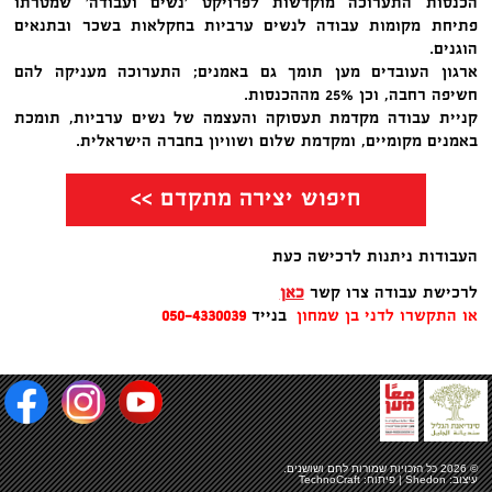
הכנסות התערוכה מוקדשות לפרויקט 'נשים ועבודה' שמטרתו
פתיחת מקומות עבודה לנשים ערביות בחקלאות בשכר ובתנאים
הוגנים.
ארגון העובדים מען תומך גם באמנים; התערוכה מעניקה להם
חשיפה רחבה, וכן 25% מההכנסות.
קניית עבודה מקדמת תעסוקה והעצמה של נשים ערביות, תומכת
באמנים מקומיים, ומקדמת שלום ושוויון בחברה הישראלית.
חיפוש יצירה מתקדם >>
העבודות ניתנות לרכישה כעת
לרכישת עבודה צרו קשר
כאן
או התקשרו לדני בן שמחון
בנייד
050-4330039
© 2026 כל הזכויות שמורות
לחם ושושנים
.
עיצוב:
Shedon
| פיתוח:
TechnoCraft