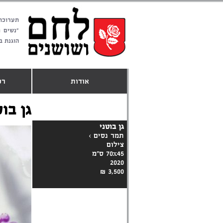
תערוכת
"נשים 
הוגנת ב
אודות
רכ
גן בוט
גן בוטני
תמר נסים
›
צילום
70x45 ס"מ
2020
3,500 ₪