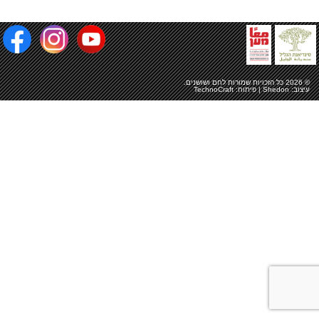
© 2026 כל הזכויות שמורות
לחם ושושנים
.
עיצוב:
Shedon
| פיתוח:
TechnoCraft